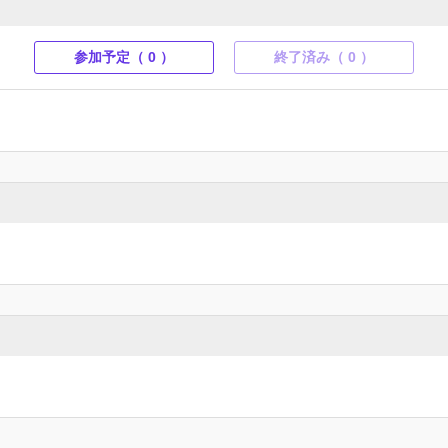
参加予定（ 0 ）
終了済み（ 0 ）