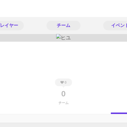
レイヤー
チーム
イベン
0
0
チーム