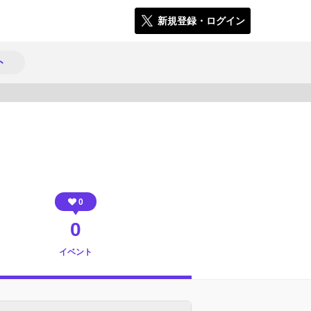
新規登録・ログイン
ト
1206
0
0
イベント