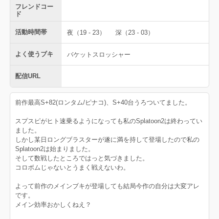
フレンドコー
ド
活動時間帯
夜（19 - 23）
深（23 - 03）
よく使うブキ
バケットスロッシャー
配信URL
前作最高S+82(ロンタム/ピナコ)、S+40台うろついてました。
スプスピがヒト速乗るようになっても私のSplatoon2は終わってい
ました。
しかし某日ロングブラスターが遂に満を持して登場したので私の
Splatoon2は始まりました。
そして数戦したところではっと気づきました。
コロボムじゃないとうまく戦えないわ。
よって前作のメインブキが登場しても結局今作の自分は大変アレ
です。
メイン効率おかしくねえ？