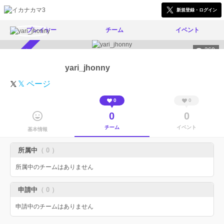
新規登録・ログイン
プレイヤー
チーム
イベント
369
スカウト受付中
yari_jhonny
𝕏 ページ
0
0
0
0
チーム
イベント
基本情報
所属中
（ 0 ）
所属中のチームはありません
申請中
（ 0 ）
申請中のチームはありません