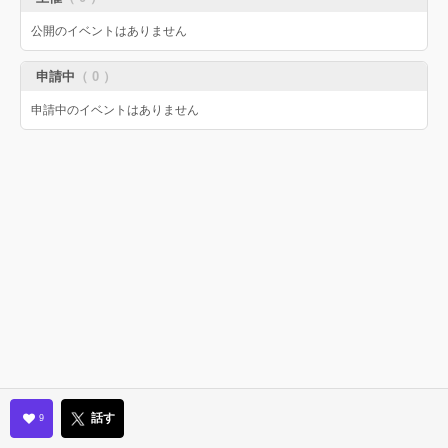
公開のイベントはありません
申請中
（ 0 ）
申請中のイベントはありません
話す
9