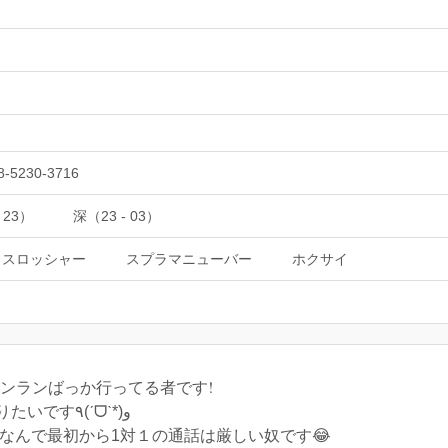
8-5230-3716
 23）
深（23 - 03）
トスロッシャー
スプラマニューバー
ホクサイ
ンランばっか行ってる者です!
合流とリグマとサーモンを沢山やりたいです٩(ˊᗜˋ*)و
ュ障なんで最初から1対１の通話は厳しい奴です😂