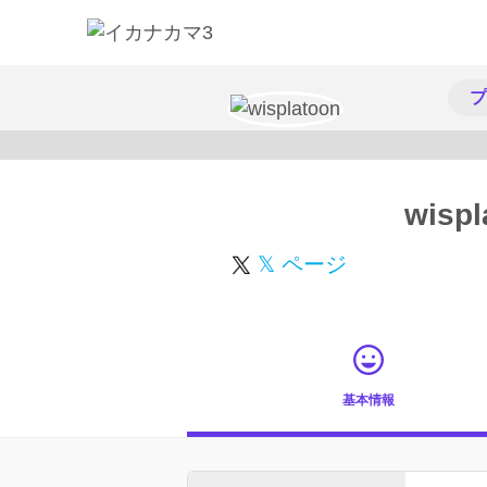
プ
wispl
𝕏 ページ
基本情報