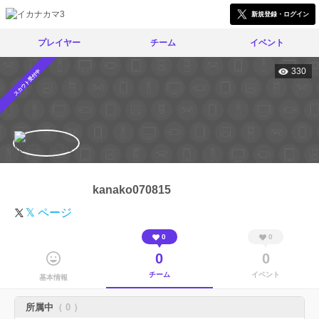
新規登録・ログイン
プレイヤー
チーム
イベント
330
スカウト受付中
kanako070815
𝕏 ページ
0
0
0
0
チーム
イベント
基本情報
所属中
（ 0 ）