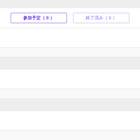
参加予定（ 0 ）
終了済み（ 0 ）