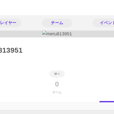
レイヤー
チーム
イベン
813951
0
0
チーム