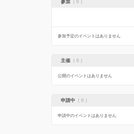
参加
（ 0 ）
参加予定のイベントはありません
主催
（ 0 ）
公開のイベントはありません
申請中
（ 0 ）
申請中のイベントはありません