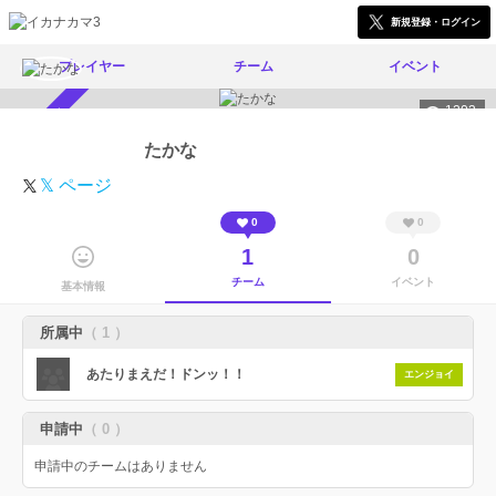
新規登録・ログイン
プレイヤー
チーム
イベント
1203
スカウト受付中
たかな
𝕏 ページ
0
0
1
0
チーム
イベント
基本情報
所属中
（ 1 ）
あたりまえだ！ドンッ！！
エンジョイ
申請中
（ 0 ）
申請中のチームはありません