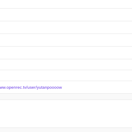
/www.openrec.tv/user/yutanpoooow