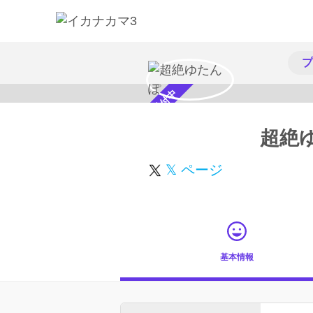
プ
スカウト受付中
超絶
𝕏 ページ
基本情報