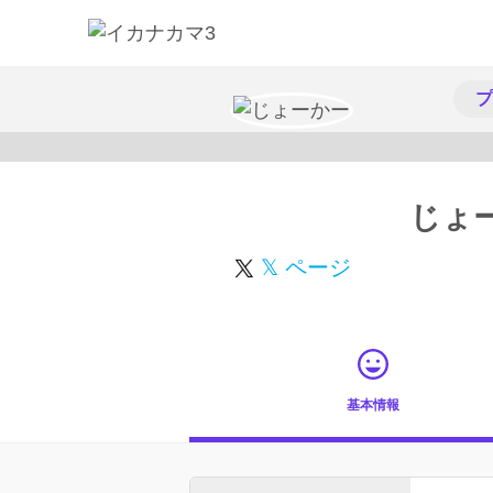
プ
じょ
𝕏 ページ
基本情報