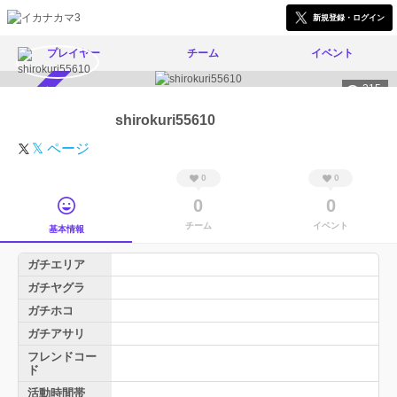
新規登録・ログイン
プレイヤー
チーム
イベント
315
スカウト受付中
shirokuri55610
𝕏 ページ
0
0
0
0
チーム
イベント
基本情報
ガチエリア
ガチヤグラ
ガチホコ
ガチアサリ
フレンドコー
ド
活動時間帯