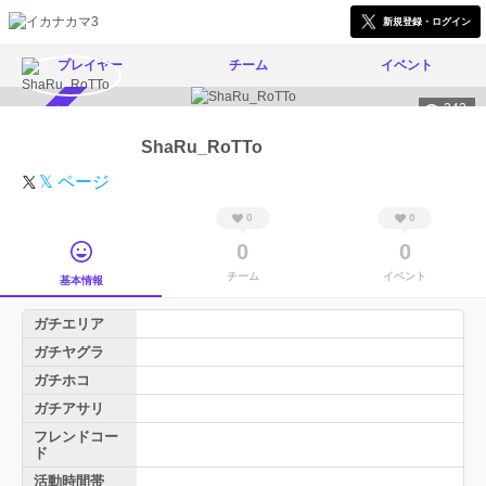
新規登録・ログイン
プレイヤー
チーム
イベント
342
スカウト受付中
ShaRu_RoTTo
𝕏 ページ
0
0
0
0
チーム
イベント
基本情報
ガチエリア
ガチヤグラ
ガチホコ
ガチアサリ
フレンドコー
ド
活動時間帯