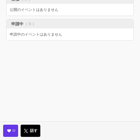
公開のイベントはありません
申請中
（ 0 ）
申請中のイベントはありません
話す
10