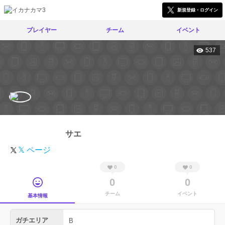
新規登録・ログイン
プレイヤー
チーム
イベント
537
サエ
𝕏 ページ
0
0
0
0
チーム
イベント
基本情報
ガチエリア
B