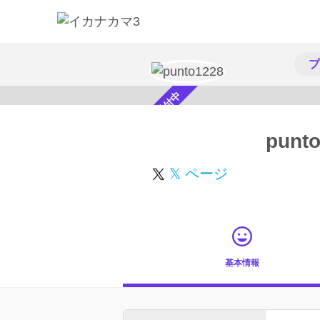
プ
スカウト受付中
punt
𝕏 ページ
基本情報