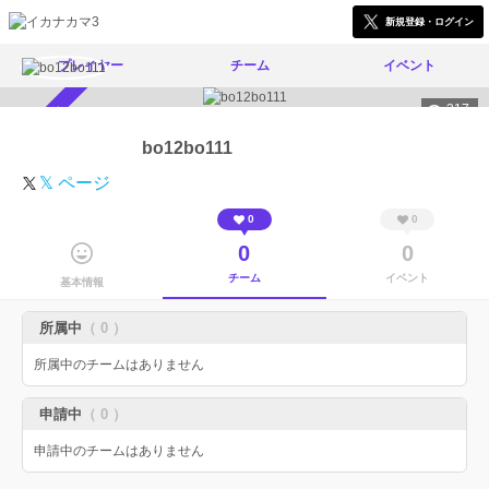
新規登録・ログイン
プレイヤー
チーム
イベント
317
スカウト受付中
bo12bo111
𝕏 ページ
0
0
0
0
チーム
イベント
基本情報
所属中
（ 0 ）
所属中のチームはありません
申請中
（ 0 ）
申請中のチームはありません