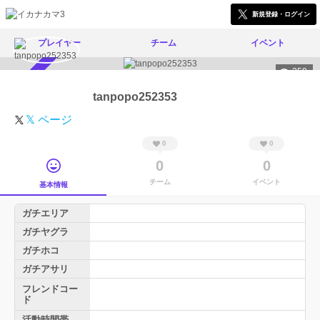
新規登録・ログイン
プレイヤー
チーム
イベント
359
スカウト受付中
tanpopo252353
𝕏 ページ
0
0
0
0
チーム
イベント
基本情報
ガチエリア
ガチヤグラ
ガチホコ
ガチアサリ
フレンドコー
ド
活動時間帯