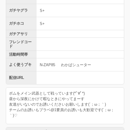
ガチヤグラ
S+
ガチホコ
S+
ガチアサリ
フレンドコー
ド
活動時間帯
よく使うブキ
N-ZAP85
わかばシューター
配信URL
ボムをメイン武器として戦っています(*ﾟ∀ﾟ*)
昼から深夜にかけて暇なときにやってまーす
友達がいないのでお誘いくださいお願いします(´；ω；｀)
チームのお誘いもプラベ@1要員のお誘いも大歓迎です(´；ω；
｀)♡