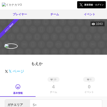
新規登録・ログイン
プレイヤー
チーム
イベント
1043
スカウト受付中
もえか
𝕏 ページ
19
0
4
0
チーム
イベント
基本情報
ガチエリア
S+