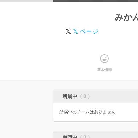
みか
𝕏 ページ
基本情報
所属中
（ 0 ）
所属中のチームはありません
申請中
（ 0 ）