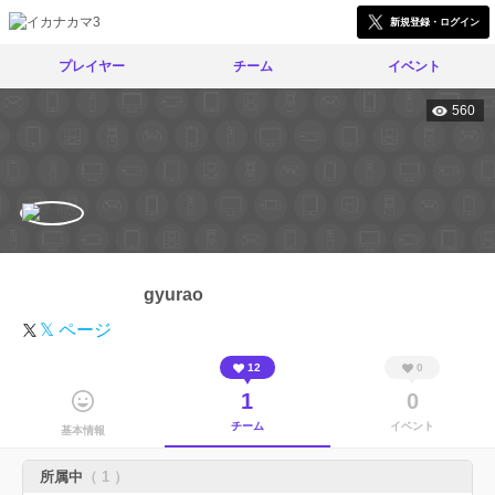
新規登録・ログイン
プレイヤー
チーム
イベント
560
gyurao
𝕏 ページ
12
0
1
0
チーム
イベント
基本情報
所属中
（ 1 ）