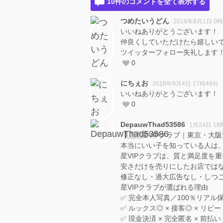
10件のコメントを全て表示する
つめたいうどん
2018年8月1日 0
いいねありがとうございます！
仲良くしていただけたら嬉しい
ツイッターフォロー失礼します
0
にちぇお
2018年8月4日 17時49分
いいねありがとうございます！
0
DepauwThad53586
1月24日 18
【🇯🇵星VIPクラブ｜東京・大
本当にいい子を知っている人は
星VIPクラブは、質と満足度を
安さだけを売りにしたお店ではな
修正なし・過大広告なし・しつ
星VIPクラブが選ばれる理由
✅ 完全本人写真／100％リアル
✅ ルックス◎ × 接客◎ × リピ
✅ 現金決済 × 完全匿名 × 前払