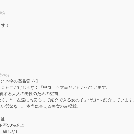
時9分
です！
！
時24分
阪で“本物の高品質”を】
、見た目だけじゃなく「中身」も大事だとわかっています。
重視する大人の男性のための空間。
く、**「友達にも安心して紹介できる女の子」**だけを紹介しています
こい営業なし、本当に会える美女のみ掲載。
保証
ート率90%以上
い・騙しなし