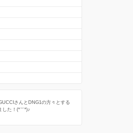
A5、GUCCIさんとDNG1の方々とする
！(*ˊ˘ˋ*)♪