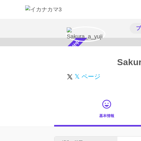
プ
スカウト受付中
Sakur
𝕏 ページ
基本情報