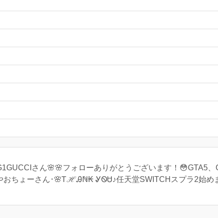
🌸🌸DNG1GUCCIさん🌸🌸フォローありがとうございます！😳GT
やおちょーさん･🌸ᎢℋᎯℕ₭ ᎽᏫᏌ♪任天堂SWITCHスプラ2始めました