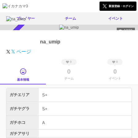
新規登録・ログイン
プレイヤー
チーム
イベント
1039
スカウト受付中
na_umip
𝕏 ページ
0
0
0
0
チーム
イベント
基本情報
ガチエリア
S+
ガチヤグラ
S+
ガチホコ
A
ガチアサリ