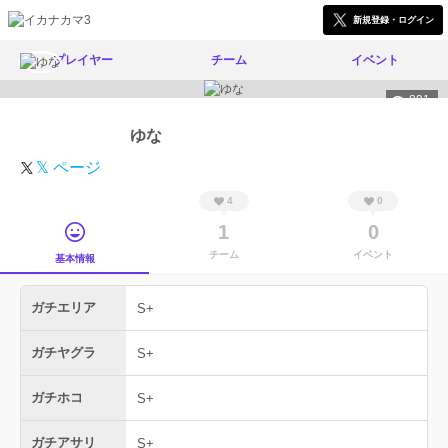
新規登録・ログイン
プレイヤー
チーム
イベント
891
ゆな
𝕏 ページ
4
0
1
0
チーム
イベント
基本情報
ガチエリア
S+
ガチヤグラ
S+
ガチホコ
S+
ガチアサリ
S+