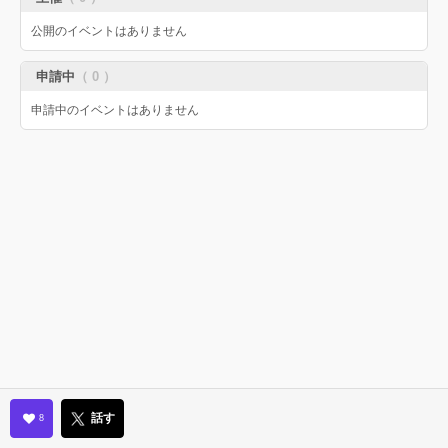
公開のイベントはありません
申請中
（ 0 ）
申請中のイベントはありません
話す
8