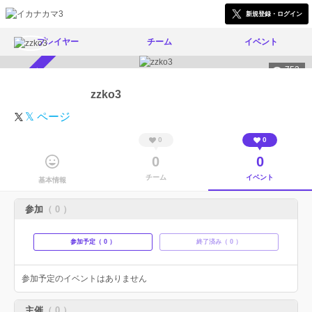
新規登録・ログイン
プレイヤー
チーム
イベント
753
スカウト受付中
zzko3
𝕏 ページ
0
0
0
0
チーム
イベント
基本情報
参加
（ 0 ）
参加予定（ 0 ）
終了済み（ 0 ）
参加予定のイベントはありません
主催
（ 0 ）