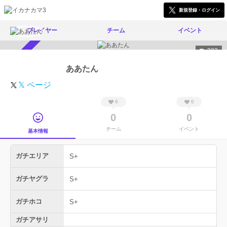
新規登録・ログイン
プレイヤー
チーム
イベント
382
スカウト受付中
ああたん
𝕏 ページ
0
0
0
0
チーム
イベント
基本情報
ガチエリア
S+
ガチヤグラ
S+
ガチホコ
S+
ガチアサリ