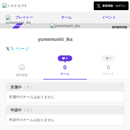
新規登録・ログイン
プレイヤー
チーム
イベント
479
スカウト受付中
yumemushi_ika
𝕏 ページ
0
0
0
0
チーム
イベント
基本情報
所属中
（ 0 ）
所属中のチームはありません
申請中
（ 0 ）
申請中のチームはありません