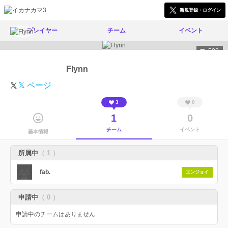
新規登録・ログイン
プレイヤー
チーム
イベント
598
Flynn
𝕏 ページ
3
0
1
0
チーム
イベント
基本情報
所属中
（ 1 ）
fab.
エンジョイ
申請中
（ 0 ）
申請中のチームはありません