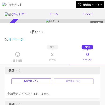
新規登録・ログイン
プレイヤー
チーム
イベント
548
スカウト受付中
ぽや～♪
𝕏 ページ
1
0
3
0
チーム
イベント
基本情報
参加
（ 0 ）
参加予定（ 0 ）
終了済み（ 0 ）
参加予定のイベントはありません
主催
（ 0 ）