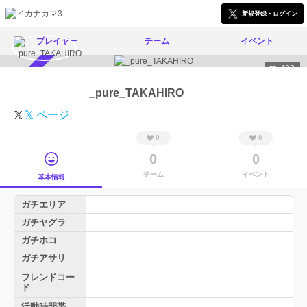
新規登録・ログイン
プレイヤー
チーム
イベント
422
スカウト受付中
_pure_TAKAHIRO
𝕏 ページ
0
0
0
0
チーム
イベント
基本情報
ガチエリア
ガチヤグラ
ガチホコ
ガチアサリ
フレンドコー
ド
活動時間帯