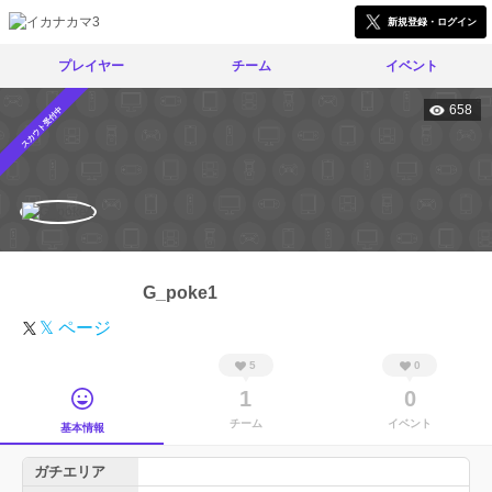
新規登録・ログイン
プレイヤー
チーム
イベント
658
スカウト受付中
G_poke1
𝕏 ページ
5
0
1
0
チーム
イベント
基本情報
ガチエリア