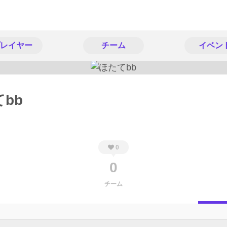
レイヤー
チーム
イベン
bb
0
0
チーム