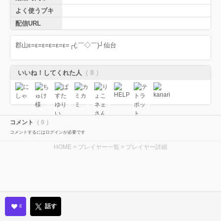
よく使うブキ
配信URL
郡山ε=ε=ε=ε=ε=ε=┌(;￣◇￣)┘仙台
いいね！してくれた人
（ 8 ）
コメント
（ 0 ）
コメントするにはログインが必要です
HOME
>
プレイヤー一覧
> プレイヤー詳細
話す
8