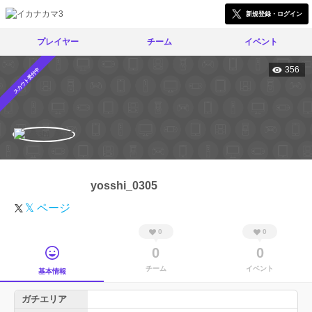
新規登録・ログイン
プレイヤー
チーム
イベント
356
スカウト受付中
yosshi_0305
𝕏 ページ
0
0
0
0
チーム
イベント
基本情報
ガチエリア