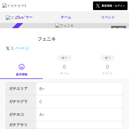
新規登録・ログイン
プレイヤー
チーム
イベント
420
スカウト受付中
フェニキ
𝕏 ページ
0
0
0
0
チーム
イベント
基本情報
ガチエリア
B+
ガチヤグラ
C
ガチホコ
A+
ガチアサリ