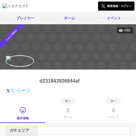
新規登録・ログイン
プレイヤー
チーム
イベント
488
スカウト受付中
d231843926844af
𝕏 ページ
1
0
1
0
チーム
イベント
基本情報
ガチエリア