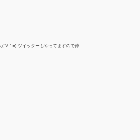
人(´∀｀=) ツイッターもやってますので仲