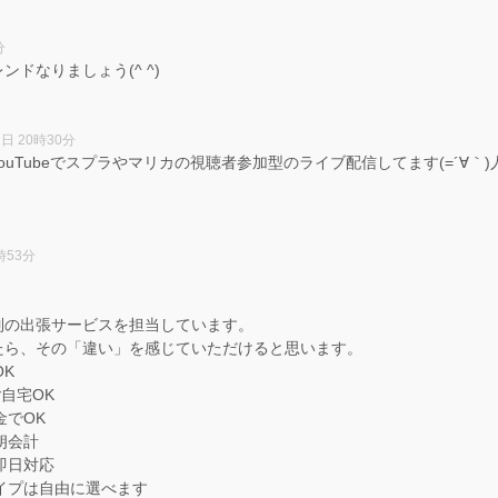
分
ンドなりましょう(^ ^)
1日 20時30分
YouTubeでスプラやマリカの視聴者参加型のライブ配信してます(=´∀｀)
時53分
。
制の出張サービスを担当しています。
たら、その「違い」を感じていただけると思います。
OK
ご自宅OK
金でOK
朗会計
即日対応
タイプは自由に選べます