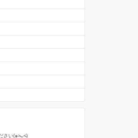
๑˃̵ᴗ˂̵)