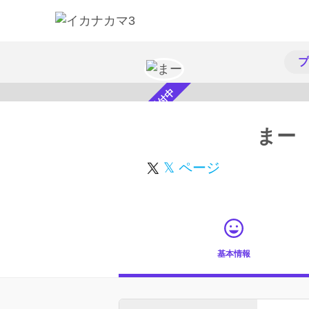
プ
スカウト受付中
まー
𝕏 ページ
基本情報