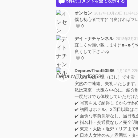
5件のコメントを全て表示する
オンセン
2017年10月23日 11時41
僕も初心者です(^ ^)良ければフレ
0
デイトナチャンネル
2018年3月3
宜しくお願い致します(*☻-☻*)
良くして下さいね
0
DepauwThad53586
1月10日 22
こんにちは、星（ほし）です🌸
突然のご連絡、失礼いたします
私は東京・大阪を中心に、紹介
一度だけでも体験していただけ
✔️ 写真を見て納得してから予約
✔️ 初回はホテル、2回目以降は
✔️ 面倒な事前決済なし、当日現
✔️ 指名料・交通費なし／完全明
✔️ 東京・大阪＋近郊エリアまで
✔️ 日本人女性のみ／雰囲気・