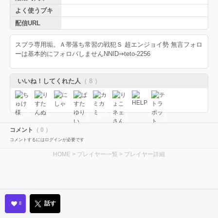
よく使うブキ
配信URL
スプラ専用垢。Ａ帯落ち常習の戦犯Ｓ 超エンジョイ勢 無言フォロ
ーは基本的にフォロバしませんNNID⇒teto-2256
いいね！してくれた人
（ 8 ）
コメント
（ 0 ）
コメントするにはログインが必要です
HOME
>
プレイヤー一覧
> プレイヤー詳細
話す
8