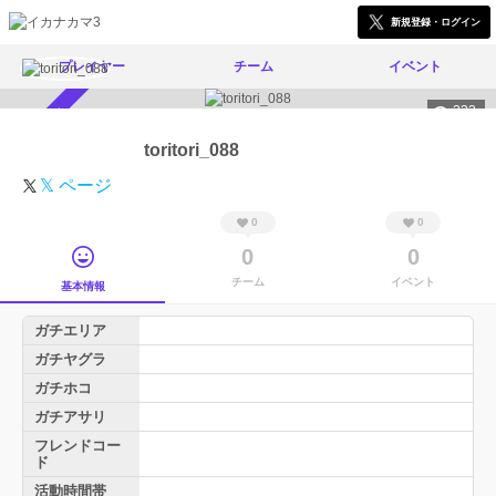
新規登録・ログイン
プレイヤー
チーム
イベント
332
スカウト受付中
toritori_088
𝕏 ページ
0
0
0
0
チーム
イベント
基本情報
ガチエリア
ガチヤグラ
ガチホコ
ガチアサリ
フレンドコー
ド
活動時間帯