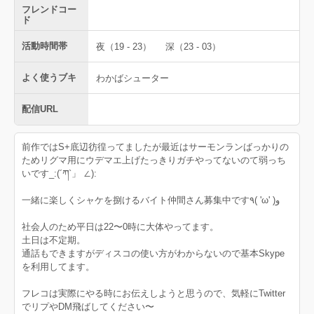
フレンドコー
ド
活動時間帯
夜（19 - 23）
深（23 - 03）
よく使うブキ
わかばシューター
配信URL
前作ではS+底辺彷徨ってましたが最近はサーモンランばっかりの
ためリグマ用にウデマエ上げたっきりガチやってないのて弱っち
いです_:(´ཀ`」 ∠):
一緒に楽しくシャケを捌けるバイト仲間さん募集中です٩( 'ω' )و
社会人のため平日は22〜0時に大体やってます。
土日は不定期。
通話もできますがディスコの使い方がわからないので基本Skype
を利用してます。
フレコは実際にやる時にお伝えしようと思うので、気軽にTwitter
でリプやDM飛ばしてください〜