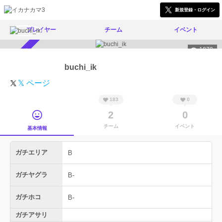
新規登録・ログイン
プレイヤー
チーム
イベント
1070
スカウト受付中
buchi_ik
𝕏 ページ
183
0
2
0
チーム
イベント
基本情報
ガチエリア
B
ガチヤグラ
B-
ガチホコ
B-
ガチアサリ