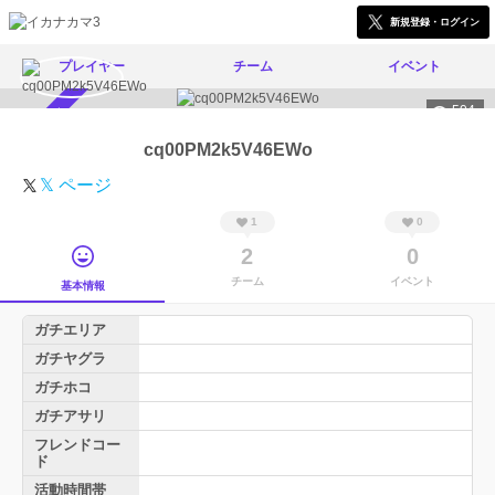
新規登録・ログイン
プレイヤー
チーム
イベント
504
スカウト受付中
cq00PM2k5V46EWo
𝕏 ページ
1
0
2
0
チーム
イベント
基本情報
ガチエリア
ガチヤグラ
ガチホコ
ガチアサリ
フレンドコー
ド
活動時間帯