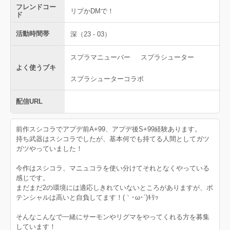
フレンドコー
リプかDMで！
ド
活動時間帯
深（23 - 03）
スプラマニューバー
スプラシューター
よく使うブキ
スプラシューターコラボ
配信URL
前作スシコラでアプデ前A+99、アプデ後S+99経験あります。
持ち武器はスシコラでしたが、基本何でも持てる人間としてガツ
ガツやっていました！
今作はスシコラ、マニュコラを使い分けてそれとなくやっている
感じです。
まだまだ2の環境には適応しきれていないところがありますが、ポ
テンシャルは高いと自負してます！(｀･ω･´)ｷﾘｯ
そんなこんなで一緒にサーモンやリグマをやってくれる方を募集
しています！