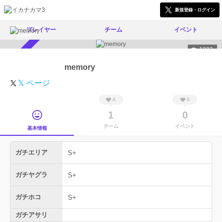
新規登録・ログイン
プレイヤー
チーム
イベント
1083
スカウト受付中
memory
𝕏 ページ
4
0
1
0
チーム
イベント
基本情報
ガチエリア
S+
ガチヤグラ
S+
ガチホコ
S+
ガチアサリ