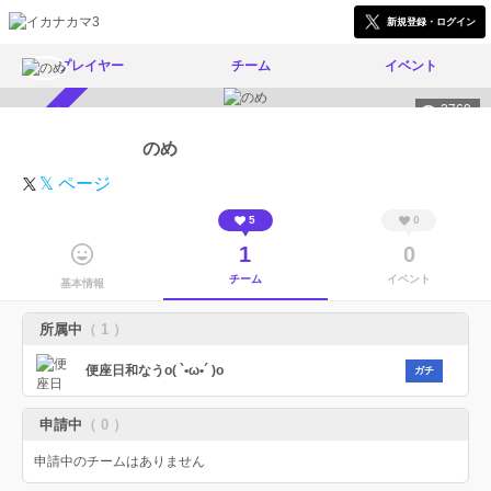
新規登録・ログイン
プレイヤー
チーム
イベント
2769
スカウト受付中
のめ
𝕏 ページ
5
0
1
0
チーム
イベント
基本情報
所属中
（ 1 ）
便座日和なうo( `•ω•´ )o
ガチ
申請中
（ 0 ）
申請中のチームはありません