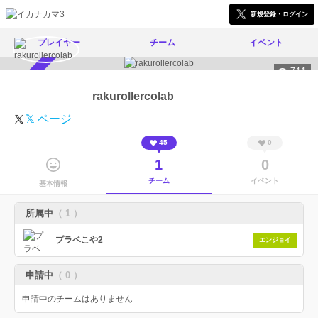
新規登録・ログイン
プレイヤー
チーム
イベント
744
スカウト受付中
rakurollercolab
𝕏 ページ
45
0
1
0
チーム
イベント
基本情報
所属中
（ 1 ）
プラベこや2
エンジョイ
申請中
（ 0 ）
申請中のチームはありません