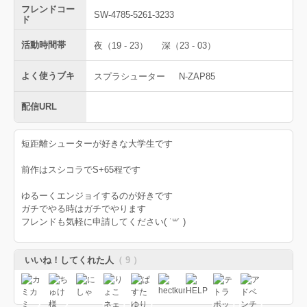
フレンドコー
SW-4785-5261-3233
ド
活動時間帯
夜（19 - 23）
深（23 - 03）
よく使うブキ
スプラシューター
N-ZAP85
配信URL
短距離シューターが好きな大学生です
前作はスシコラでS+65程です
ゆるーくエンジョイするのが好きです
ガチでやる時はガチでやります
フレンドも気軽に申請してください( ˙꒳​˙ )
いいね！してくれた人
（ 9 ）