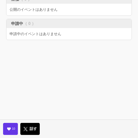
公開のイベントはありません
申請中
（ 0 ）
申請中のイベントはありません
話す
10