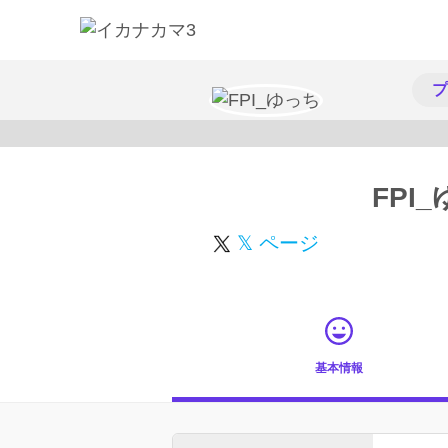
プ
FPI
𝕏 ページ
基本情報