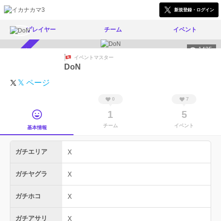
新規登録・ログイン
プレイヤー
チーム
イベント
1425
スカウト受付中
イベントマスター
DoN
𝕏 ページ
0
7
1
5
チーム
イベント
基本情報
ガチエリア
X
ガチヤグラ
X
ガチホコ
X
ガチアサリ
X