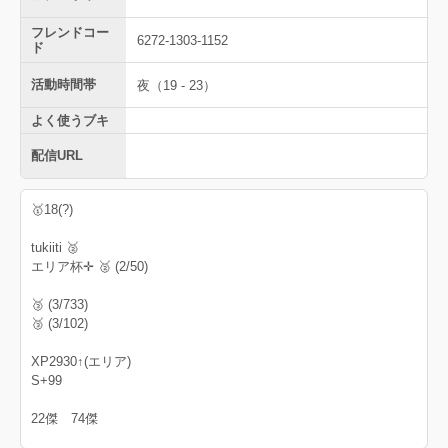
フレンドコー
6272-1303-1152
ド
活動時間帯
夜（19 - 23）
よく使うブキ
配信URL
🥇18(?)
tukiiti 🥈
エリア杯✛ 🥈 (2/50)
🥉 (3/733)
🥉 (3/102)
XP2930↑(エリア)
S+99
22傑 74傑