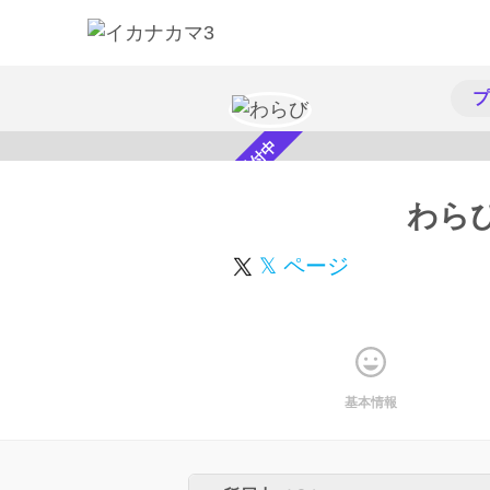
プ
スカウト受付中
わら
𝕏 ページ
基本情報