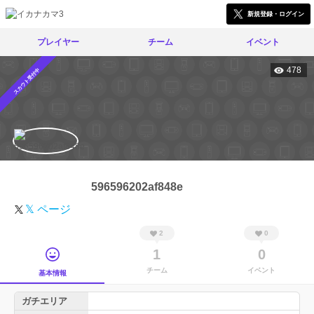
新規登録・ログイン
プレイヤー
チーム
イベント
478
スカウト受付中
596596202af848e
𝕏 ページ
2
0
1
0
チーム
イベント
基本情報
ガチエリア